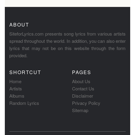
ABOUT
SiteforLyrics.com presents song lyrics from various artists
spread throughout the world. In addition, you can also enter
lyrics that may not be on this website through the form
provided.
SHORTCUT
PAGES
Home
About Us
Artists
Contact Us
Albums
Disclaimer
Random Lyrics
Privacy Policy
Sitemap