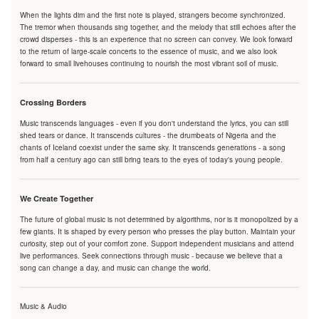
When the lights dim and the first note is played, strangers become synchronized.
The tremor when thousands sing together, and the melody that still echoes after the
crowd disperses - this is an experience that no screen can convey. We look forward
to the return of large-scale concerts to the essence of music, and we also look
forward to small livehouses continuing to nourish the most vibrant soil of music.
Crossing Borders
Music transcends languages - even if you don't understand the lyrics, you can still
shed tears or dance. It transcends cultures - the drumbeats of Nigeria and the
chants of Iceland coexist under the same sky. It transcends generations - a song
from half a century ago can still bring tears to the eyes of today's young people.
We Create Together
The future of global music is not determined by algorithms, nor is it monopolized by a
few giants. It is shaped by every person who presses the play button. Maintain your
curiosity, step out of your comfort zone. Support independent musicians and attend
live performances. Seek connections through music - because we believe that a
song can change a day, and music can change the world.
Music & Audio