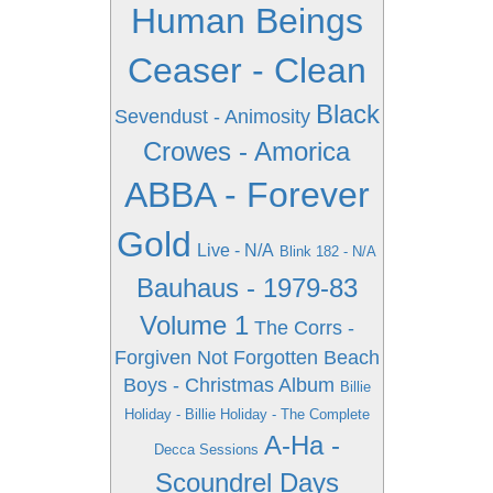
Human Beings
Ceaser - Clean
Black
Sevendust - Animosity
Crowes - Amorica
ABBA - Forever
Gold
Live - N/A
Blink 182 - N/A
Bauhaus - 1979-83
Volume 1
The Corrs -
Forgiven Not Forgotten
Beach
Boys - Christmas Album
Billie
Holiday - Billie Holiday - The Complete
A-Ha -
Decca Sessions
Scoundrel Days