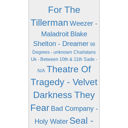
For The
Tillerman
Weezer -
Maladroit
Blake
Shelton - Dreamer
98
Degrees - unknown
Charlatans
Uk - Between 10th & 11th
Sade -
Theatre Of
N/A
Tragedy - Velvet
Darkness They
Fear
Bad Company -
Seal -
Holy Water