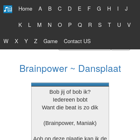
Home
A
B
C
D
E
F
G
H
I
J
Free Lyrics 2026
K
L
M
N
O
P
Q
R
S
T
U
V
W
X
Y
Z
Game
Contact US
Find Artist or Lyrics Title
Brainpower ~ Dansplaat
Bob jij of bob ik?
Iedereen bobt
Want die beat is zo dik
(Brainpower, Maniak)
Aoh op deze plaatje kan ik de